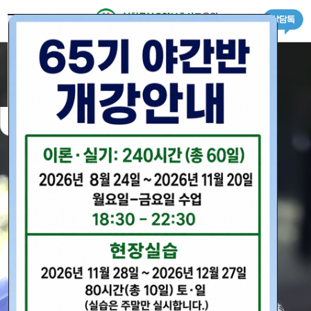
로그인
회원가입
＋ 교육원 소개
하루동안 닫기
창 닫기
· 인사말
－ 교육원 소개
＋ 수강안내
· 내부시설
· 교육일정
－ 수강안내
＋ 교육과정
· 찾아오시는길
· 수강신청서
· 일반(신규)자격증반
－ 교육과정
＋ 요양보호사 정보
· 수강료안내
· 국가자격증 소지자반
· 요양보호사 정보
－ 요양보호사 정보
＋ 구인구직
· 경력자과정
· 구인신청서
－ 구인구직
＋ 상담&커뮤니티
· 자격증 취득절차
· 구직신청서
· 공지사항
－ 상담&커뮤니티
＋ CBT 시험
· 온라인상담
· CBT 시험
－ CBT 시험