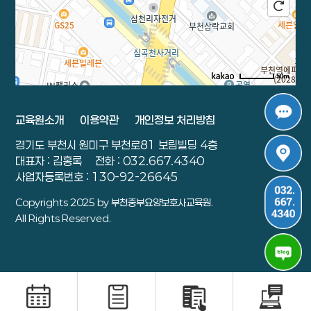
50m
로드뷰
길찾기
지도 크게 보기
교육원소개
이용약관
개인정보 처리방침
주소
경기 부천시 원미구 부천로 81 보림빌딩 4층
경기도 부천시 원미구 부천로81 보림빌딩 4층
전화
032-667-4340
대표자 : 김홍록
전화 : 032.667.4340
사업자등록번호 : 130-92-26645
Copyrights 2025 by 부천중부요양보호사교육원.
All Rights Reserved.