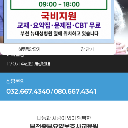
· 포토갤러리
하루동안 닫기
창 닫기
교육일정
170기 주간반 개강안내
상담문의
032.667.4340
080.667.4341
/
나눔과 사랑이 있어 행복한
부천중부요양보호사교육원