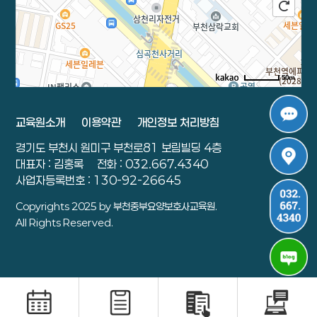
50m
로드뷰
길찾기
지도 크게 보기
교육원소개
이용약관
개인정보 처리방침
주소
경기 부천시 원미구 부천로 81 보림빌딩 4층
경기도 부천시 원미구 부천로81 보림빌딩 4층
전화
032-667-4340
대표자 : 김홍록
전화 : 032.667.4340
사업자등록번호 : 130-92-26645
Copyrights 2025 by 부천중부요양보호사교육원.
All Rights Reserved.