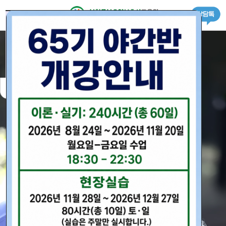
로그인
회원가입
＋ 교육원 소개
하루동안 닫기
창 닫기
· 인사말
－ 교육원 소개
＋ 수강안내
· 내부시설
· 교육일정
－ 수강안내
＋ 교육과정
· 찾아오시는길
· 수강신청서
· 일반(신규)자격증반
－ 교육과정
＋ 요양보호사 정보
· 수강료안내
· 국가자격증 소지자반
· 요양보호사 정보
－ 요양보호사 정보
＋ 구인구직
· 경력자과정
· 구인신청서
－ 구인구직
＋ 상담&커뮤니티
· 자격증 취득절차
· 구직신청서
· 공지사항
－ 상담&커뮤니티
＋ CBT 시험
· 온라인상담
· CBT 시험
－ CBT 시험