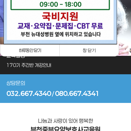
· 포토갤러리
하루동안 닫기
창 닫기
교육일정
170기 주간반 개강안내
상담문의
032.667.4340
080.667.4341
/
나눔과 사랑이 있어 행복한
부천중부요양보호사교육원