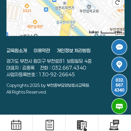
50m
로드뷰
길찾기
지도 크게 보기
교육원소개
이용약관
개인정보 처리방침
주소
경기 부천시 원미구 부천로 81 보림빌딩 4층
경기도 부천시 원미구 부천로81 보림빌딩 4층
전화
032-667-4340
대표자 : 김홍록
전화 : 032.667.4340
사업자등록번호 : 130-92-26645
Copyrights 2025 by 부천중부요양보호사교육원.
All Rights Reserved.