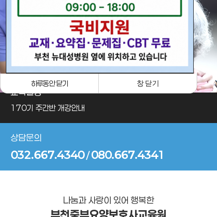
· 포토갤러리
하루동안 닫기
창 닫기
교육일정
170기 주간반 개강안내
상담문의
032.667.4340
080.667.4341
/
나눔과 사랑이 있어 행복한
부천중부요양보호사교육원