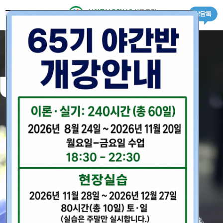
로그인
회원가입
＋ 교육원 소개
하루동안 닫기
창 닫기
· 인사말
－ 교육원 소개
＋ 수강안내
· 내부시설
· 교육일정
－ 수강안내
＋ 교육과정
· 찾아오시는길
· 수강신청서
· 일반(신규)자격증반
－ 교육과정
＋ 요양보호사 정보
· 수강료안내
· 국가자격증 소지자반
· 요양보호사 정보
－ 요양보호사 정보
＋ 구인구직
· 경력자과정
· 구인신청서
－ 구인구직
＋ 상담&커뮤니티
· 자격증 취득절차
· 구직신청서
· 공지사항
－ 상담&커뮤니티
＋ CBT 시험
· 온라인상담
· CBT 시험
－ CBT 시험