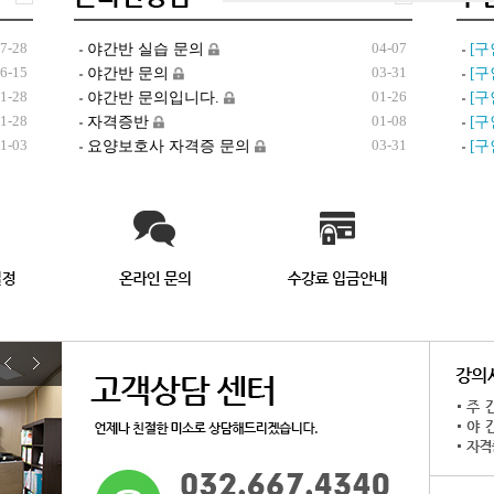
7-28
04-07
야간반 실습 문의
[구
6-15
03-31
야간반 문의
[구
1-28
01-26
야간반 문의입니다.
[구
1-28
01-08
자격증반
[구
1-03
03-31
요양보호사 자격증 문의
[구