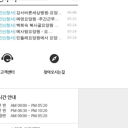
06-08
인신청서]
강서바른세상병원-요양…
05-25
인신청서]
에덴요양원 -주간근무…
05-24
인신청서]
백희숙 복사골요양원 …
05-24
인신청서]
예사랑요양원 - 요…
05-24
인신청서]
민들레요양원에서 요양…