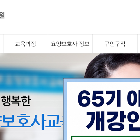
교육과정
요양보호사 정보
구인구직
일반(신규)자격증반
요양보호사 정보
구인신청서
교육과정
요양보호사 정보
구인구직
국가자격증 소지자반
구직신청서
경력자과정
자격증 취득절차