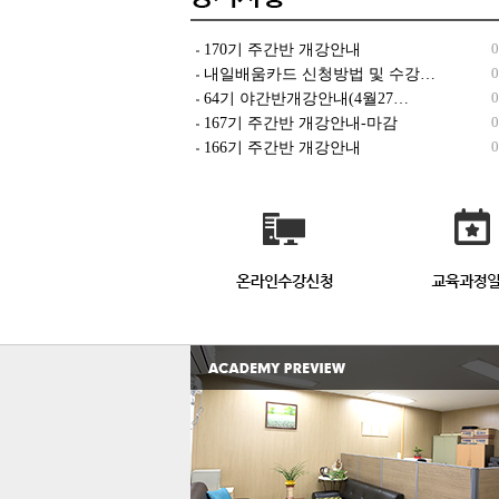
0
170기 주간반 개강안내
0
내일배움카드 신청방법 및 수강…
0
64기 야간반개강안내(4월27…
0
167기 주간반 개강안내-마감
0
166기 주간반 개강안내