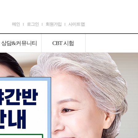
메인
로그인
회원가입
사이트맵
I
I
I
상담&커뮤니티
CBT 시험
공지사항
CBT 시험
상담&커뮤니티
CBT 시험
온라인상담
포토갤러리